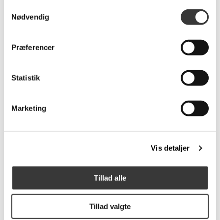
Samtykkevalg
Nødvendig
Liva Cluster Stjerne,
Sille Led Bloklys,
60LED
Ø7,5x10cm
Præferencer
199,00 DKK
69,00 DKK
Statistik
Marketing
Vis detaljer
Knirke Lyskæde 40L,
Molly Guirlande,
Tillad alle
Udendørs
2M+30Cm
79,00 DKK
99,00 DKK
Tillad valgte