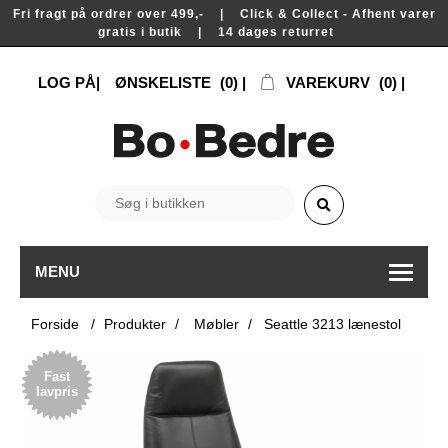
Fri fragt på ordrer over 499,- | Click & Collect - Afhent varer
gratis i butik | 14 dages returret
LOG PÅ
ØNSKELISTE
(0)
VAREKURV
(0)
MENU
Forside
/
Produkter
/
Møbler
/
Seattle 3213 lænestol
Fast
lavpris