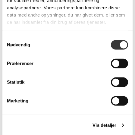
for sociale medier, annonceringspartnere og
Scala bord, Ø150cm
Scala bord, Ø130cm
analysepartnere. Vores partnere kan kombinere disse
24.249,00 DKK
9.149,00 DKK
data med andre oplysninger, du har givet dem, eller som
de har indsamlet fra din brug af deres tjenester.
Samtykkevalg
Flere
Nødvendig
Varianter
Præferencer
Statistik
Normann Copenhagen
Little Bird 13,5
Kalenderlys 2025
Marketing
179,00 DKK
239,00 DKK
Vis detaljer
Flere
Flere