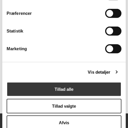
69,00 DKK
99,00 DKK
Præferencer
Statistik
Marketing
Noilly Noël, No. 32
Julens gade
Vis detaljer
adventskalender
189,00 DKK
249,00 DKK
Tillad alle
Tillad valgte
Afvis
Åbningstider