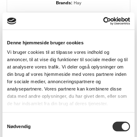
Brands:
Hay
Relaterede produkter
Denne hjemmeside bruger cookies
Vi bruger cookies til at tilpasse vores indhold og
annoncer, til at vise dig funktioner til sociale medier og til
at analysere vores trafik. Vi deler også oplysninger om
din brug af vores hjemmeside med vores partnere inden
for sociale medier, annonceringspartnere og
analysepartnere. Vores partnere kan kombinere disse
data med andre oplysninger, du har givet dem, eller som
de har indsamlet fra din brug af deres tjenester.
Palissade Dining
Palissade Dining
Bench without armrest
Bench
Samtykkevalg
6.199,00 DKK
10.849,00 DKK
Nødvendig