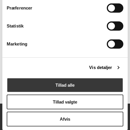
Præferencer
Flere
Varianter
Statistik
Marketing
Palissade Dining
Palissade Bench
Bench
Vis detaljer
6.599,00 DKK
5.249,00 DKK
Tillad alle
Tillad valgte
Åbningstider
Afvis
Mandag
10:00-17:30