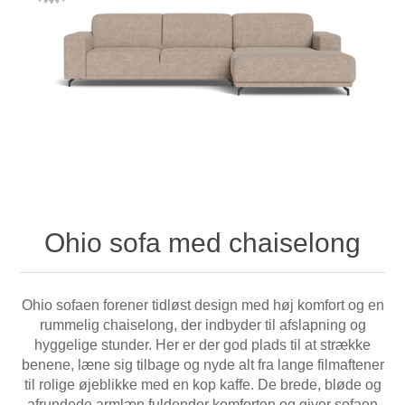
Ohio sofa med chaiselong
Ohio sofaen forener tidløst design med høj komfort og en
rummelig chaiselong, der indbyder til afslapning og
hyggelige stunder. Her er der god plads til at strække
benene, læne sig tilbage og nyde alt fra lange filmaftener
til rolige øjeblikke med en kop kaffe. De brede, bløde og
afrundede armlæn fuldender komforten og giver sofaen