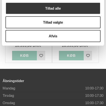
Tillad alle
Tillad valgte
Cannes sofa med
Skovby SM26
chaiselong
spisebord med
Afvis
Stonelook laminatplade
10.999,00 DKK
16.999,00 DKK
Åbningstider
Mandag
10:00-17:30
Tirsdag
10:00-17:30
Onsdag
10:00-17:30