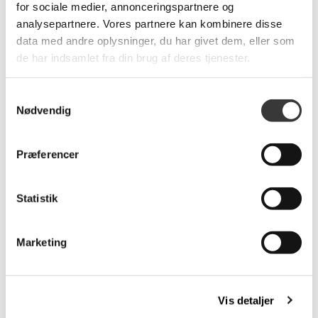
for sociale medier, annonceringspartnere og
Relaterede produkter
analysepartnere. Vores partnere kan kombinere disse
data med andre oplysninger, du har givet dem, eller som
de har indsamlet fra din brug af deres tjenester.
Fast
Lavpris
Samtykkevalg
Nødvendig
Præferencer
DOWN STOL
Vali sovesofa
POLERET STEL SORT
Statistik
VINTAGE PU
3.399,00 DKK
6.999,00 DKK
Marketing
Vis detaljer
Fast
Fast
Lavpris
Lavpris