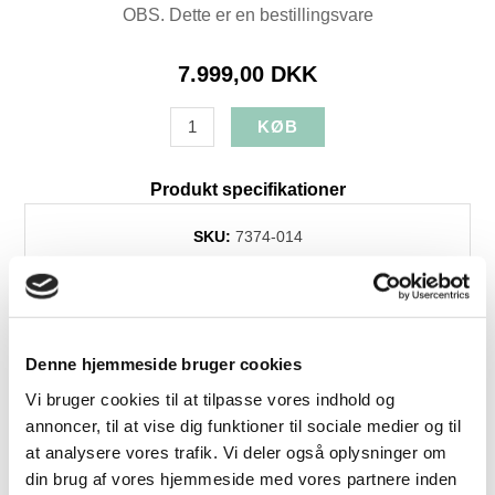
OBS. Dette er en bestillingsvare
7.999,00 DKK
Produkt specifikationer
SKU:
7374-014
Farve:
Sand
Længde:
274
Højde:
82
Dybde:
174
Denne hjemmeside bruger cookies
Dess./træsort:
MX_Gamma_620_sand_stof
Vi bruger cookies til at tilpasse vores indhold og
Levering:
+4 uger
annoncer, til at vise dig funktioner til sociale medier og til
at analysere vores trafik. Vi deler også oplysninger om
din brug af vores hjemmeside med vores partnere inden