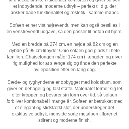
et indbydende, moderne udtryk – perfekt til dig, der
ønsker både funktionalitet og æstetik i samme møbel.
Sofaen er her vist højrevendt, men kan også bestilles i
en venstrevendt udgave, så den passer til netop dit hjem.
Med en bredde på 274 cm, en højde på 82 cm og en
dybde på 99 cm tilbyder Ohio sofaen god plads til hele
familien. Chaiselongen måler 174 cm i længden og giver
rig mulighed for at slænge sig og finde den perfekte
hvileposition efter en lang dag.
Sæde- og ryghynderne er opbygget med koldskum, som
giver en behagelig og fast støtte. Materialet former sig let
efter kroppen og bevarer sin form over tid, så sofaen
forbliver komfortabel i mange år. Sofaen er betrukket med
et elegant og slidstærkt stof, der understreger det
eksklusive udtryk, mens de sorte metalben tilfører et
stilrent og moderne finish.