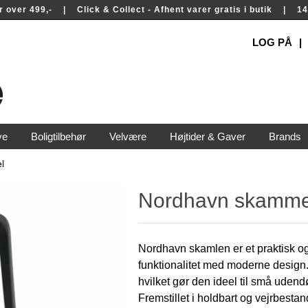
rer over 499,- | Click & Collect - Afhent varer gratis i butik | 
LOG PÅ
ve
Boligtilbehør
Velvære
Højtider & Gaver
Brands
l
Nordhavn skamme
Nordhavn skamlen er et praktisk og
funktionalitet med moderne design
hvilket gør den ideel til små udend
Fremstillet i holdbart og vejrbestan