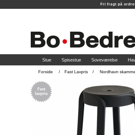
Fri fragt på ord
Stue
Spisestue
Soveværelse
Ha
Forside
/
Fast Lavpris
/
Nordhavn skamme
Fast
lavpris