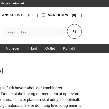
14 dages returret
ØNSKELISTE
(0)
VAREKURV
(0)
Nyheder
Tilbud
Outlet
Kontakt
l
 stilfuldt havemøbel, der kombinerer
. Den er stabelbar og dermed nem at opbevare,
ørsarealer, hvor pladsen skal udnyttes optimalt.
digt materiale, sikrer den lang levetid og minimal