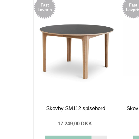
Fast
Fast
Lavpris
Lavpri
Skovby SM112 spisebord
Skov
17.249,00 DKK