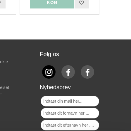
Følg os
else
Nyhedsbrev
elset
e