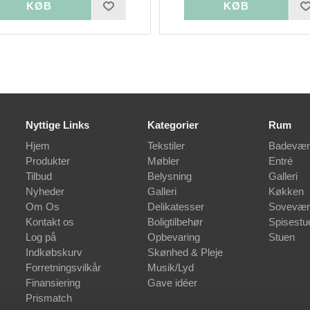
Nyttige Links
Kategorier
Rum
Hjem
Tekstiler
Badevær
Produkter
Møbler
Entré
Tilbud
Belysning
Galleri
Nyheder
Galleri
Køkken
Om Os
Delikatesser
Sovevær
Kontakt os
Boligtilbehør
Spisestu
Log på
Opbevaring
Stuen
Indkøbskurv
Skønhed & Pleje
Forretningsvilkår
Musik/Lyd
Finansiering
Gave idéer
Prismatch