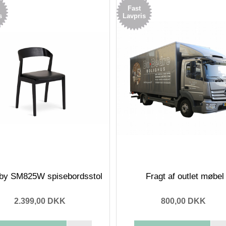
Fast
s
Lavpris
by SM825W spisebordsstol
Fragt af outlet møbel
2.399,00 DKK
800,00 DKK