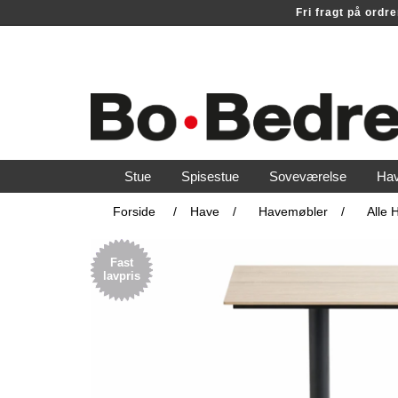
Fri fragt på ord
Stue
Spisestue
Soveværelse
Ha
Forside
/
Have
/
Havemøbler
/
Alle 
Fast
lavpris