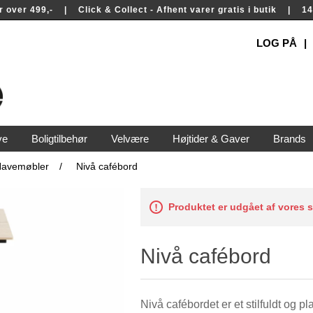
rer over 499,- | Click & Collect - Afhent varer gratis i butik | 
LOG PÅ
ve
Boligtilbehør
Velvære
Højtider & Gaver
Brands
Havemøbler
/
Nivå cafébord
Produktet er udgået af vores 
Nivå cafébord
Nivå cafébordet er et stilfuldt og p