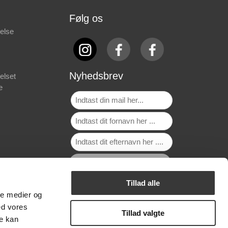
Følg os
else
Nyhedsbrev
elset
e
Tillad alle
ale medier og
ed vores
Tillad valgte
re kan