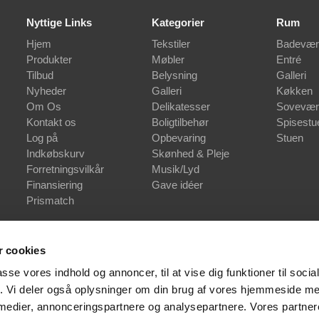
Nyttige Links
Kategorier
Rum
Hjem
Tekstiler
Badevær
Produkter
Møbler
Entré
Tilbud
Belysning
Galleri
Nyheder
Galleri
Køkken
Om Os
Delikatesser
Sovevær
Kontakt os
Boligtilbehør
Spisestu
Log på
Opbevaring
Stuen
Indkøbskurv
Skønhed & Pleje
Forretningsvilkår
Musik/Lyd
Finansiering
Gave idéer
Prismatch
 cookies
passe vores indhold og annoncer, til at vise dig funktioner til soci
fik. Vi deler også oplysninger om din brug af vores hjemmeside m
 medier, annonceringspartnere og analysepartnere. Vores partne