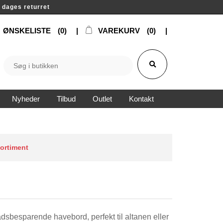
14 dages returret
ØNSKELISTE
(0)
VAREKURV
(0)
Nyheder
Tilbud
Outlet
Kontakt
sortiment
ladsbesparende havebord, perfekt til altanen eller