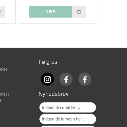
Følg os
else
Nyhedsbrev
elset
e