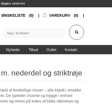
14 dages returret
ØNSKELISTE
(0)
VAREKURV
(0)
Nyheder
Tilbud
Outlet
Kontakt
e m. nederdel og striktrøje
æld af forskellige nisser – alle klædt i smukke
ialer. De spreder charme og hygge i enhver
eres og mixes på tværs af både størrelser og