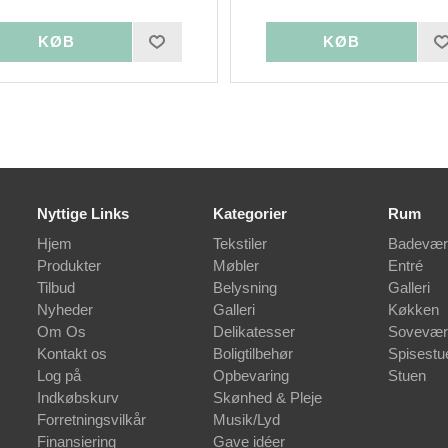
Nyttige Links
Kategorier
Rum
Hjem
Tekstiler
Badevær
Produkter
Møbler
Entré
Tilbud
Belysning
Galleri
Nyheder
Galleri
Køkken
Om Os
Delikatesser
Sovevær
Kontakt os
Boligtilbehør
Spisestu
Log på
Opbevaring
Stuen
Indkøbskurv
Skønhed & Pleje
Forretningsvilkår
Musik/Lyd
Finansiering
Gave idéer