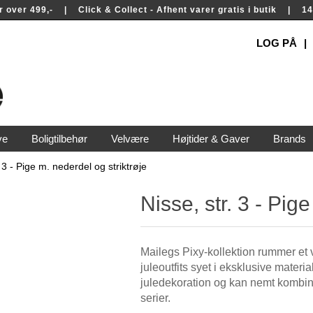
rer over 499,- | Click & Collect - Afhent varer gratis i butik | 
LOG PÅ
ve
Boligtilbehør
Velvære
Højtider & Gaver
Brands
. 3 - Pige m. nederdel og striktrøje
Nisse, str. 3 - Pig
Mailegs Pixy-kollektion rummer et v
juleoutfits syet i eksklusive mater
juledekoration og kan nemt kombin
serier.