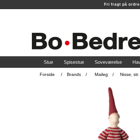
Fri fragt på ord
Stue
Spisestue
Soveværelse
Ha
Forside
/
Brands
/
Maileg
/
Nisse, str