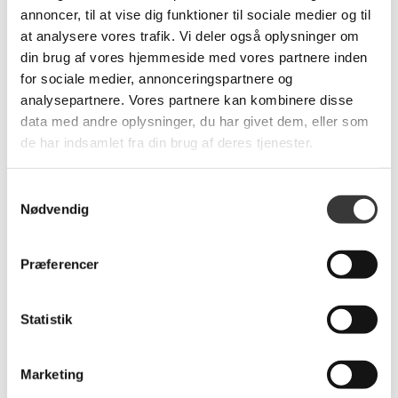
annoncer, til at vise dig funktioner til sociale medier og til
OBS. Dette er en bestillingsvare.
at analysere vores trafik. Vi deler også oplysninger om
din brug af vores hjemmeside med vores partnere inden
50.211,00 DKK
for sociale medier, annonceringspartnere og
analysepartnere. Vores partnere kan kombinere disse
data med andre oplysninger, du har givet dem, eller som
de har indsamlet fra din brug af deres tjenester.
Produkt specifikationer
Samtykkevalg
SKU:
5005935
Nødvendig
Farve:
Sort
Længde:
165
Præferencer
Bredde:
332
Levering:
+4 uger
Brands:
Natuzzi
Statistik
Marketing