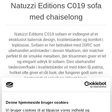
Natuzzi Editions C019 sofa
med chaiselong
Natuzzi Editions C019 sofaen er indbegret af et
eksklusivt italiensk design, kvalitetslæder og komfort i
topklasse. Sofaen er her betrukket med 20RC sort
ubehandlet anilinlæder i dessin Madison, der matcher
perfekt til de smukke metalben, der tilsammen giver et let
og elegant udtryk til sofaen. Den ubehandlet
læderoverflade i kvalitetslæder vil med tiden få patina,
hvilket ofte giver et råt look, der fungerer godt som en
kontrast til et enkelt og stilrent hjem.
Sofaen er her med chaiselong og har en længde- og
dybdemål på henholdsvis 332 cm og 165 cm, så der god
plads og nemt at samle familien eller vennerne til hjemlig
Denne hjemmeside bruger cookies
hygge og samvær.
Vi bruger cookies til at tilpasse vores indhold og