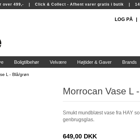
rer over 499,- | Click & Collect - Afhent varer gratis i butik | 
LOG PÅ
ve
Boligtilbehør
Velvære
Højtider & Gaver
Brands
e L - Blå/grøn
Morrocan Vase L -
Smukt mundblæst vase fra HAY som e
genbrugsglas.
649,00 DKK