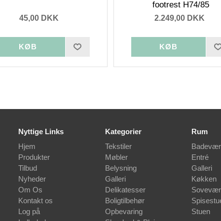
footrest H74/85
45,00 DKK
2.249,00 DKK
Nyttige Links
Kategorier
Rum
Hjem
Tekstiler
Badevær
Produkter
Møbler
Entré
Tilbud
Belysning
Galleri
Nyheder
Galleri
Køkken
Om Os
Delikatesser
Sovevær
Kontakt os
Boligtilbehør
Spisestu
Log på
Opbevaring
Stuen