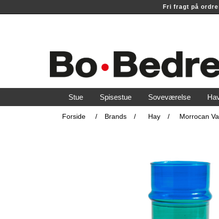
Fri fragt på ord
Stue
Spisestue
Soveværelse
Ha
Forside
/
Brands
/
Hay
/
Morrocan Vas