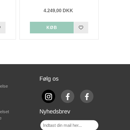
4.249,00 DKK
Følg os
else
Nyhedsbrev
elset
e