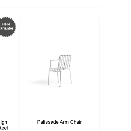
Flere
arianter
igh
Palissade Arm Chair
teel