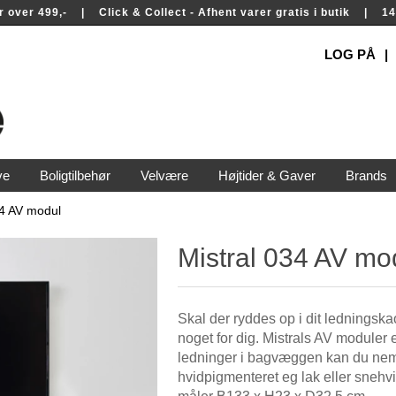
rer over 499,- | Click & Collect - Afhent varer gratis i butik | 
LOG PÅ
ve
Boligtilbehør
Velvære
Højtider & Gaver
Brands
34 AV modul
Mistral 034 AV mo
Skal der ryddes op i dit ledningska
noget for dig. Mistrals AV moduler er
ledninger i bagvæggen kan du nem
hvidpigmenteret eg lak eller snehv