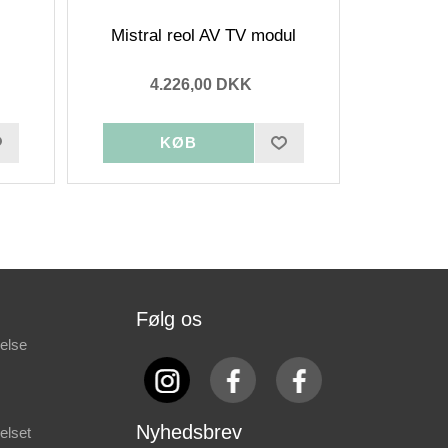
Mistral reol AV TV modul
4.226,00 DKK
Følg os
else
Nyhedsbrev
elset