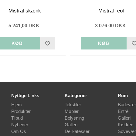
Mistral skænk
Mistral reol
5.241,00 DKK
3.076,00 DKK
Nyttige Links
Kategorier
Rum
Hjem
Tekstiler
Badevær
Produkter
Møbler
Entré
Tilbud
Belysning
Galleri
Nyheder
Galleri
Køkken
Om Os
Delikatesser
Sovevær