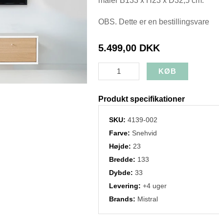
måler B133 x H23 x D32,5 cm.
OBS. Dette er en bestillingsvare
5.499,00 DKK
Produkt specifikationer
SKU:
4139-002
Farve:
Snehvid
Højde:
23
Bredde:
133
Dybde:
33
Levering:
+4 uger
Brands:
Mistral