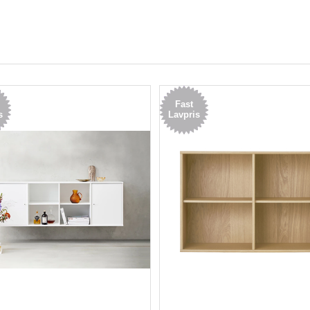
Fast
s
Lavpris