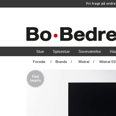
Fri fragt på ord
Stue
Spisestue
Soveværelse
Ha
Forside
/
Brands
/
Mistral
/
Mistral 0
Fast
lavpris