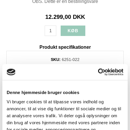
OBS. Dette er en bestillingsvare
12.299,00 DKK
Produkt specifikationer
SKU:
6251-022
Farve:
Grå
Længde:
165
Højde:
85
Bredde:
259
Denne hjemmeside bruger cookies
Dybde:
94
Vi bruger cookies til at tilpasse vores indhold og
Dess./træsort:
JV_Austin stof - 18 grå
annoncer, til at vise dig funktioner til sociale medier og til
Levering:
+4 uger
at analysere vores trafik. Vi deler også oplysninger om
din brug af vores hjemmeside med vores partnere inden
for sociale medier, annonceringspartnere og