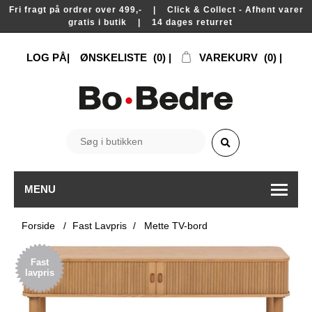
Fri fragt på ordrer over 499,- | Click & Collect - Afhent varer
gratis i butik | 14 dages returret
LOG PÅ
ØNSKELISTE
(0)
VAREKURV
(0)
MENU
Forside
/
Fast Lavpris
/
Mette TV-bord
Fast
lavpris