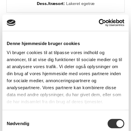
Dess./træsort:
Lakeret egetræ
Relaterede produkter
Denne hjemmeside bruger cookies
Vi bruger cookies til at tilpasse vores indhold og
annoncer, til at vise dig funktioner til sociale medier og til
Fast
Fast
Lavpris
Lavpris
at analysere vores trafik. Vi deler også oplysninger om
din brug af vores hjemmeside med vores partnere inden
for sociale medier, annonceringspartnere og
analysepartnere. Vores partnere kan kombinere disse
data med andre oplysninger, du har givet dem, eller som
Skovby SM52
Himolla Victoria
de har indsamlet fra din brug af deres tjenester.
spisebordsstol
lænestol med
indbygget fodskammel
med løft
Samtykkevalg
Nødvendig
3.149,00 DKK
27.499,00 DKK