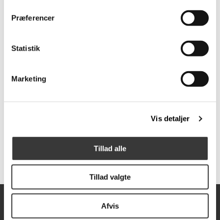
Præferencer
Fast
Fast
Statistik
Lavpris
Lavpris
Marketing
Bonn sortbejdset
Mistral skænk
Vis detaljer
spisebordsstol
2.299,00 DKK
4.398,00 DKK
Tillad alle
Tillad valgte
Afvis
Åbningstider