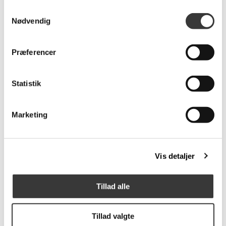
Samtykkevalg
Nødvendig
Adalyn pude, 45x45cm
Nellie mælkekande
Præferencer
399,00 DKK
199,00 DKK
Statistik
Marketing
Vis detaljer
Pæon blomst
Tillad alle
89,00 DKK
Tillad valgte