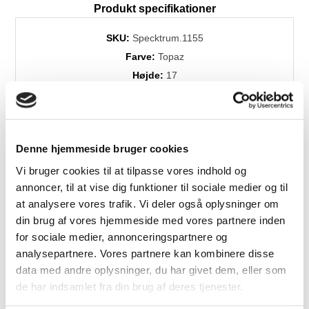
Produkt specifikationer
SKU:
Specktrum.1155
Farve:
Topaz
Højde:
17
Bredde:
25
Dess./træsort:
Glas
Levering:
1-3 dage
Denne hjemmeside bruger cookies
Brands:
Specktrum
Vi bruger cookies til at tilpasse vores indhold og
annoncer, til at vise dig funktioner til sociale medier og til
at analysere vores trafik. Vi deler også oplysninger om
Relaterede produkter
din brug af vores hjemmeside med vores partnere inden
for sociale medier, annonceringspartnere og
analysepartnere. Vores partnere kan kombinere disse
data med andre oplysninger, du har givet dem, eller som
de har indsamlet fra din brug af deres tjenester.