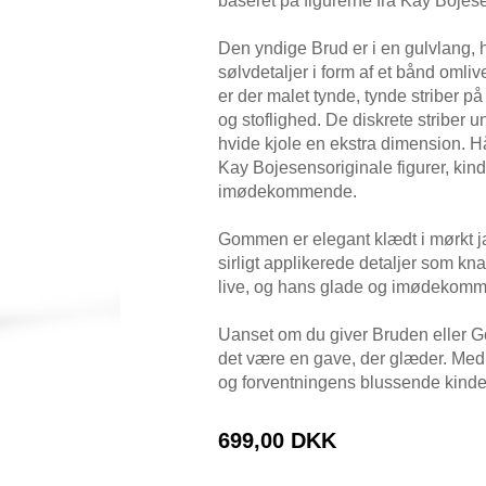
baseret på figurerne fra Kay Bojese
Den yndige Brud er i en gulvlang,
sølvdetaljer i form af et bånd oml
er der malet tynde, tynde striber 
og stoflighed. De diskrete striber 
hvide kjole en ekstra dimension. Hå
Kay Bojesensoriginale figurer, kind
imødekommende.
Gommen er elegant klædt i mørkt ja
sirligt applikerede detaljer som kn
live, og hans glade og imødekomm
Uanset om du giver Bruden eller G
det være en gave, der glæder. Med
og forventningens blussende kinde
699,00 DKK