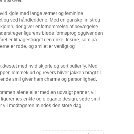
ns arkiver.
 hvid kjole med lange ærmer og feminine
ivet og ved håndleddene. Med en ganske fin streg
på kjolen, der giver enfornemmelse af bevægelse
understreger figurens bløde formsprog oggiver den
ret er tilbagestrøget i en enkel frisure, som på
erne er røde, og smilet er venligt og
kkesæt med hvid skjorte og sort butterfly. Med
apper, lommeklud og revers bliver jakken bragt til
ende smil giver ham charme og personlighed.
ommen alene eller med en udvalgt partner, vil
 figurernes enkle og elegante design, søde smil
r vil modtageren mindes den store dag.