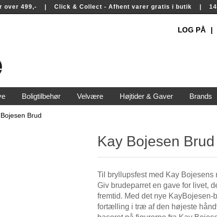
rer over 499,- | Click & Collect - Afhent varer gratis i butik | 
LOG PÅ
ve
Boligtilbehør
Velvære
Højtider & Gaver
Brands
 Bojesen Brud
Kay Bojesen Brud
Til bryllupsfest med Kay Bojesens
Giv brudeparret en gave for livet, 
fremtid. Med det nye KayBojesen-b
fortælling i træ af den højeste hå