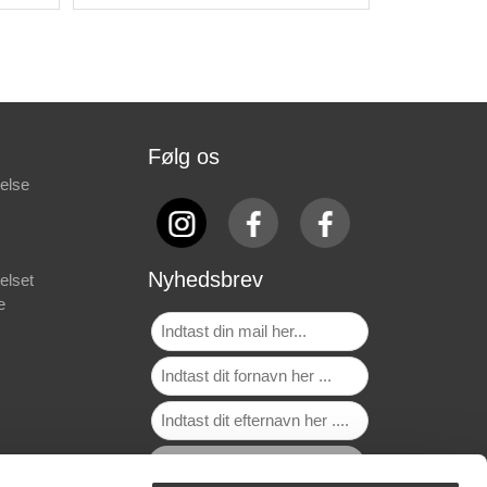
Følg os
else
Nyhedsbrev
elset
e