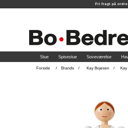
Fri fragt på ord
Stue
Spisestue
Soveværelse
Ha
Forside
/
Brands
/
Kay Bojesen
/
Kay