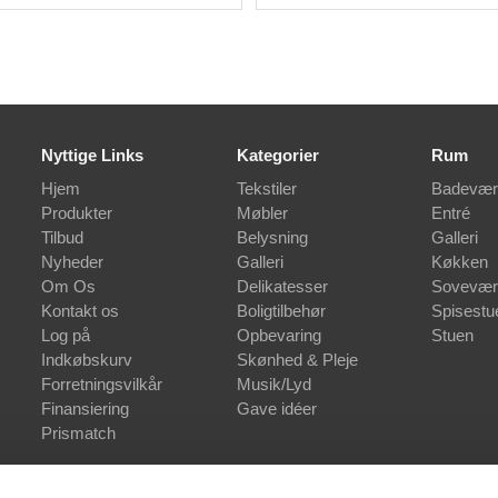
Nyttige Links
Kategorier
Rum
Hjem
Tekstiler
Badevær
Produkter
Møbler
Entré
Tilbud
Belysning
Galleri
Nyheder
Galleri
Køkken
Om Os
Delikatesser
Sovevær
Kontakt os
Boligtilbehør
Spisestu
Log på
Opbevaring
Stuen
Indkøbskurv
Skønhed & Pleje
Forretningsvilkår
Musik/Lyd
Finansiering
Gave idéer
Prismatch