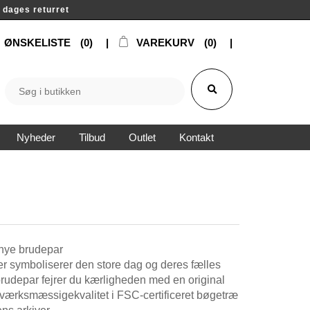
14 dages returret
ØNSKELISTE
(0)
VAREKURV
(0)
Nyheder
Tilbud
Outlet
Kontakt
 nye brudepar
der symboliserer den store dag og deres fælles
rudepar fejrer du kærligheden med en original
ndværksmæssigekvalitet i FSC-certificeret bøgetræ