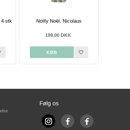
 4 stk
Noilly Noël, Nicolaus
199,00 DKK
Følg os
else