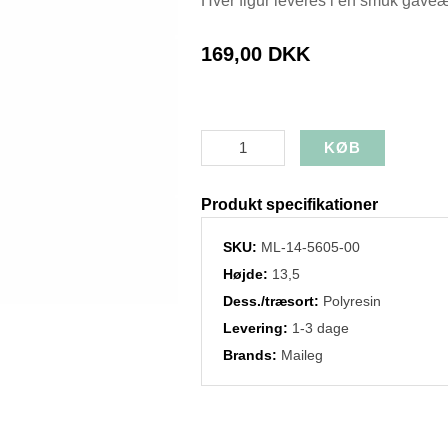
Hver figur leveres i en smuk gaveæ
169,00 DKK
Produkt specifikationer
SKU:
ML-14-5605-00
Højde:
13,5
Dess./træsort:
Polyresin
Levering:
1-3 dage
Brands:
Maileg