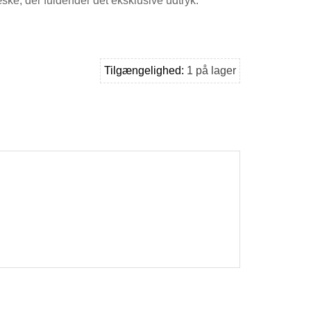
ske, der fuldender det eksklusive udtryk.
Tilgængelighed:
1 på lager