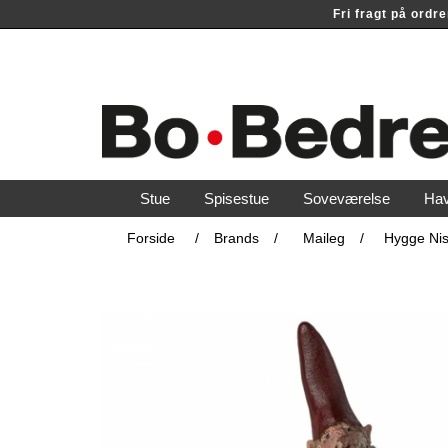
Fri fragt på ord
Stue
Spisestue
Soveværelse
Ha
Forside
/
Brands
/
Maileg
/
Hygge Nis