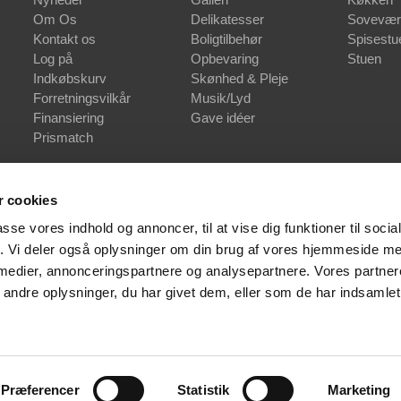
Om Os
Delikatesser
Sovevær
Kontakt os
Boligtilbehør
Spisestu
Log på
Opbevaring
Stuen
Indkøbskurv
Skønhed & Pleje
Forretningsvilkår
Musik/Lyd
Finansiering
Gave idéer
Prismatch
 cookies
passe vores indhold og annoncer, til at vise dig funktioner til soci
fik. Vi deler også oplysninger om din brug af vores hjemmeside m
 medier, annonceringspartnere og analysepartnere. Vores partne
ndre oplysninger, du har givet dem, eller som de har indsamlet 
Præferencer
Statistik
Marketing
Copyright © 2026 Webshop | Bo•Bedre. Alle rettigheder forbeholdt.