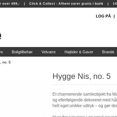
rer over 499,- | Click & Collect - Afhent varer gratis i butik | 
LOG PÅ
ve
Boligtilbehør
Velvære
Højtider & Gaver
Brands
, no. 5
Hygge Nis, no. 5
Et charmerende samleobjekt fra Ma
og efterfølgende dekoreret med hånd
helt eget unikke udtryk – og gør de