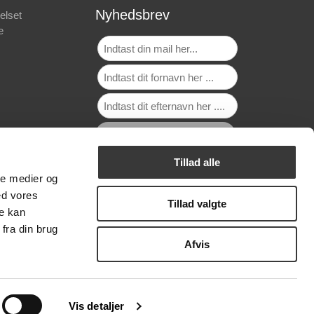
Nyhedsbrev
elset
e
Tillad alle
ale medier og
ed vores
Tillad valgte
re kan
fra din brug
Afvis
Vis detaljer