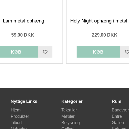
Lam metal ophæng
Holy Night ophæng i metal,
59,00 DKK
229,00 DKK
Nyttige Links
Kategorier
Rum
Hjem
Tekstiler
Badevær
Produkter
Møbler
Entré
Tilbud
Belysning
Galleri
Nyheder
Galleri
Køkken