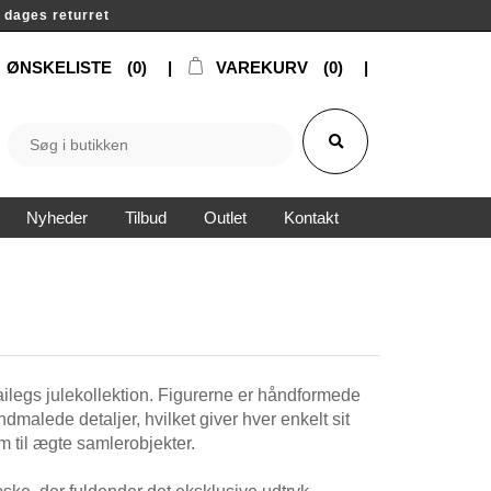
14 dages returret
ØNSKELISTE
(0)
VAREKURV
(0)
Nyheder
Tilbud
Outlet
Kontakt
ilegs julekollektion. Figurerne er håndformede
malede detaljer, hvilket giver hver enkelt sit
m til ægte samlerobjekter.