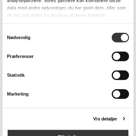
analysepartnere. Vores partnere kan kombinere disse
data med andre oplysninger, du har givet dem, eller som
de har indsamlet fra din brug af deres tjenester.
Samtykkevalg
Nødvendig
Solution 2701 sofa med
Chicago skammel i
Præferencer
open end, venstrevendt
soleda læder
19.386,00 DKK
2.785,00 DKK
Statistik
Marketing
-29%
Vis detaljer