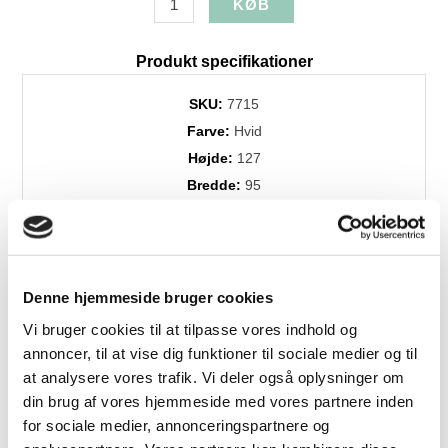
Produkt specifikationer
SKU:
7715
Farve:
Hvid
Højde:
127
Bredde:
95
Dybde:
27
Dess./træsort:
Eg
Levering:
+4 uger
Brands:
Hammel Møbelfabrik
Denne hjemmeside bruger cookies
Vi bruger cookies til at tilpasse vores indhold og
annoncer, til at vise dig funktioner til sociale medier og til
at analysere vores trafik. Vi deler også oplysninger om
Relaterede produkter
din brug af vores hjemmeside med vores partnere inden
for sociale medier, annonceringspartnere og