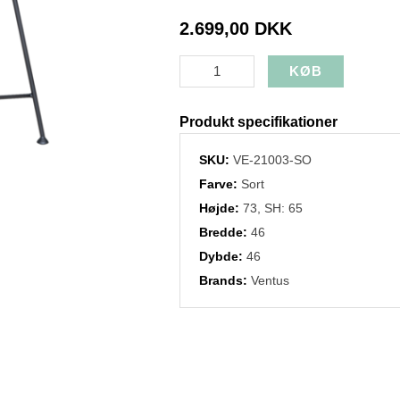
2.699,00 DKK
Produkt specifikationer
SKU:
VE-21003-SO
Farve:
Sort
Højde:
73, SH: 65
Bredde:
46
Dybde:
46
Brands:
Ventus