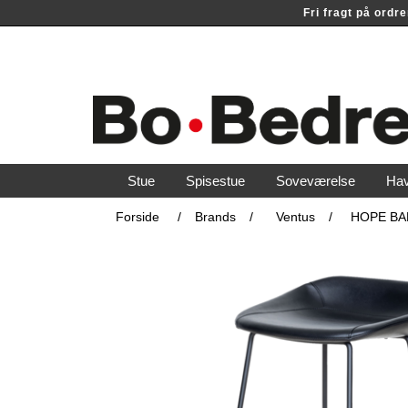
Fri fragt på ord
Stue
Spisestue
Soveværelse
Ha
Forside
/
Brands
/
Ventus
/
HOPE BA