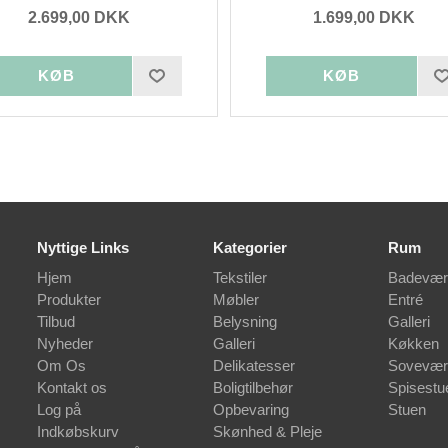
2.699,00 DKK
1.699,00 DKK
Nyttige Links
Kategorier
Rum
Hjem
Tekstiler
Badevær
Produkter
Møbler
Entré
Tilbud
Belysning
Galleri
Nyheder
Galleri
Køkken
Om Os
Delikatesser
Sovevær
Kontakt os
Boligtilbehør
Spisestu
Log på
Opbevaring
Stuen
Indkøbskurv
Skønhed & Pleje