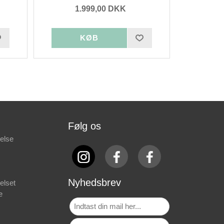
1.999,00 DKK
Følg os
else
Nyhedsbrev
elset
e