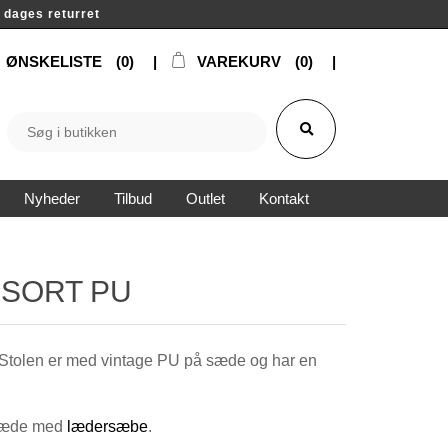
14 dages returret
ØNSKELISTE
(0)
VAREKURV
(0)
Nyheder
Tilbud
Outlet
Kontakt
 SORT PU
. Stolen er med vintage PU på sæde og har en
 sæde med
lædersæbe
.