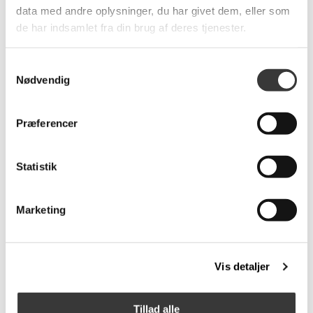
data med andre oplysninger, du har givet dem, eller som
de har indsamlet fra din brug af deres tjenester.
Samtykkevalg
Nødvendig
Global Comfort Denver
Sonet armstol
Præferencer
medium lænestol med
indbygget fodskammel
Statistik
19.197,00 DKK
11.850,00 DKK
Marketing
Fast
Lavpris
Vis detaljer
-28%
Tillad alle