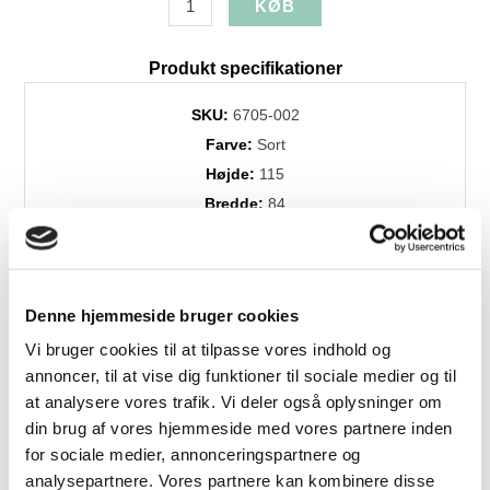
Produkt specifikationer
SKU:
6705-002
Farve:
Sort
Højde:
115
Bredde:
84
Dybde:
86
Dess./træsort:
Soft Nappa 22
Levering:
+4 uger
Denne hjemmeside bruger cookies
Brands:
Himolla
Vi bruger cookies til at tilpasse vores indhold og
annoncer, til at vise dig funktioner til sociale medier og til
at analysere vores trafik. Vi deler også oplysninger om
Relaterede produkter
din brug af vores hjemmeside med vores partnere inden
for sociale medier, annonceringspartnere og
analysepartnere. Vores partnere kan kombinere disse