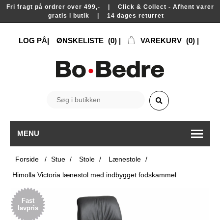
Fri fragt på ordrer over 499,- | Click & Collect - Afhent varer
gratis i butik | 14 dages returret
LOG PÅ
ØNSKELISTE
(0)
VAREKURV
(0)
MENU
Forside
/
Stue
/
Stole
/
Lænestole
/
Himolla Victoria lænestol med indbygget fodskammel
Fast
lavpris