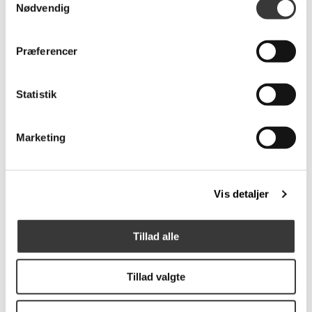
Hyg fodskammel
Grow sofabord,
Nødvendig
aluminium, Ultra læder
80x80cm
7.299,00 DKK
5.899,00 DKK
Præferencer
Statistik
Fast
Lavpris
Marketing
Vis detaljer
Galaxy hjørnesofa
Malmø sofa med
chaiselong
Tillad alle
23.798,00 DKK
8.999,00 DKK
Tillad valgte