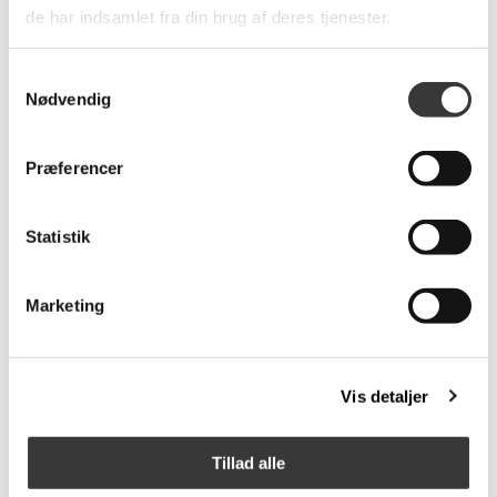
de har indsamlet fra din brug af deres tjenester.
Samtykkevalg
Nødvendig
Præferencer
Hazel egern
Matilda, Koala
Statistik
519,00 DKK
519,00 DKK
Marketing
Vis detaljer
Tillad alle