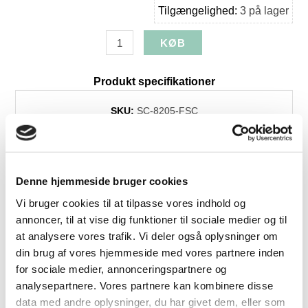
Tilgængelighed:
3 på lager
Produkt specifikationer
SKU:
SC-8205-FSC
Farve:
Natur
Højde:
13
Størrelse:
3
Denne hjemmeside bruger cookies
Dess./træsort:
Eg
Vi bruger cookies til at tilpasse vores indhold og
Levering:
1-3 dage
annoncer, til at vise dig funktioner til sociale medier og til
Brands:
Spring Copenhagen
at analysere vores trafik. Vi deler også oplysninger om
din brug af vores hjemmeside med vores partnere inden
for sociale medier, annonceringspartnere og
analysepartnere. Vores partnere kan kombinere disse
Relaterede produkter
data med andre oplysninger, du har givet dem, eller som