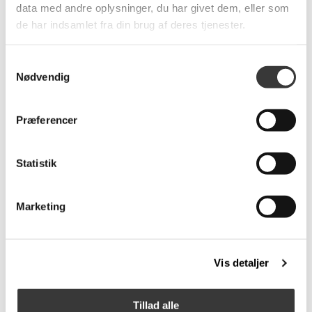
data med andre oplysninger, du har givet dem, eller som
de har indsamlet fra din brug af deres tjenester.
Flere
Varianter
Samtykkevalg
Nødvendig
Præferencer
HAY Flare lysestage
HAY Tin container, S
Statistik
199,00 DKK
79,00 DKK
Marketing
Flere
Varianter
Vis detaljer
Tillad alle