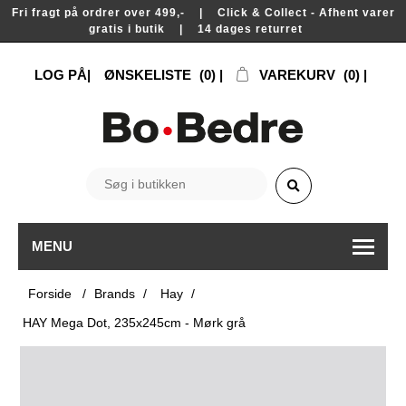
Fri fragt på ordrer over 499,- | Click & Collect - Afhent varer
gratis i butik | 14 dages returret
LOG PÅ
ØNSKELISTE
(0)
VAREKURV
(0)
MENU
Forside
/
Brands
/
Hay
/
HAY Mega Dot, 235x245cm - Mørk grå