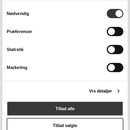
Samtykkevalg
Nødvendig
Loop Stand Wardrobe
Loop Stand Hall
Præferencer
2.049,00 DKK
1.899,00 DKK
Statistik
Flere
Varianter
Marketing
Vis detaljer
Nelson Cigar Bubble
HAY Flare lysestage
Pendant, M
Tillad alle
5.699,00 DKK
199,00 DKK
Tillad valgte