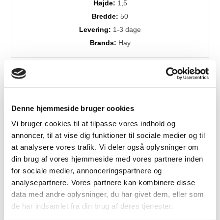
Højde:
1,5
Bredde:
50
Levering:
1-3 dage
Brands:
Hay
Denne hjemmeside bruger cookies
Vi bruger cookies til at tilpasse vores indhold og
annoncer, til at vise dig funktioner til sociale medier og til
Relaterede produkter
at analysere vores trafik. Vi deler også oplysninger om
din brug af vores hjemmeside med vores partnere inden
for sociale medier, annonceringspartnere og
analysepartnere. Vores partnere kan kombinere disse
Flere
data med andre oplysninger, du har givet dem, eller som
Varianter
de har indsamlet fra din brug af deres tjenester.