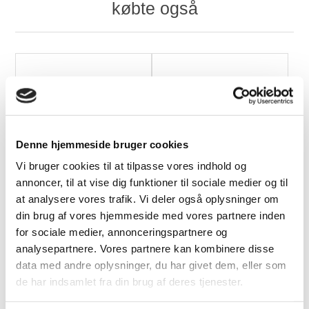
købte også
Denne hjemmeside bruger cookies
Guardian Lædercreme,
Guardian Træsæbe
Vi bruger cookies til at tilpasse vores indhold og
250 ml
Hvidpigmenteret, 600
annoncer, til at vise dig funktioner til sociale medier og til
ml
at analysere vores trafik. Vi deler også oplysninger om
229,00 DKK
149,00 DKK
din brug af vores hjemmeside med vores partnere inden
for sociale medier, annonceringspartnere og
analysepartnere. Vores partnere kan kombinere disse
data med andre oplysninger, du har givet dem, eller som
de har indsamlet fra din brug af deres tjenester.
Relaterede produkter