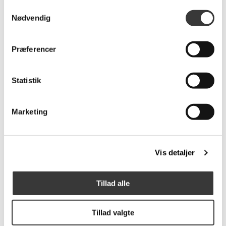
Samtykkevalg
Nødvendig
Præferencer
Statistik
Guardian Lak Vask,
Guardian
Marketing
500 ml
Ædeltræsolie, 600 ml
149,00 DKK
169,00 DKK
Vis detaljer
Tillad alle
Tillad valgte