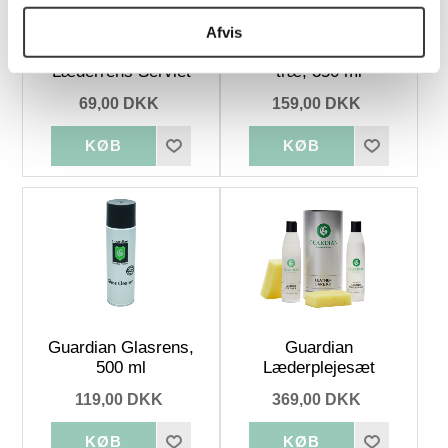
Afvis
Guardian Stærk
Guardian Voks - Lyst
Læderrens Serviet
træ, 350 ml
69,00 DKK
159,00 DKK
Guardian Glasrens,
Guardian
500 ml
Læderplejesæt
119,00 DKK
369,00 DKK