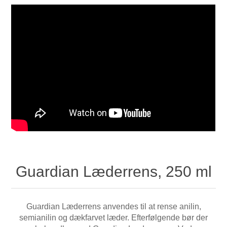
Guardian Læderrens, 250 ml
Guardian Læderrens anvendes til at rense anilin,
semianilin og dækfarvet læder. Efterfølgende bør der