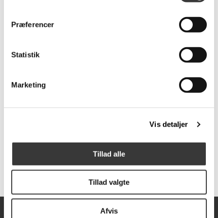
59,95 DKK
239,95 DKK
Præferencer
Statistik
Marketing
Vis detaljer
Pizzahjul
Mayonnaise, Trøffel
75,00 DKK
49,95 DKK
Tillad alle
Tillad valgte
Afvis