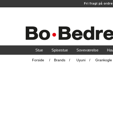
Fri fragt på ord
Stue
Spisestue
Soveværelse
Ha
Forside
/
Brands
/
Uyuni
/
Grankogle 