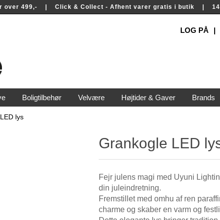
rer over 499,- | Click & Collect - Afhent varer gratis i butik | 
LOG PÅ
ve
Boligtilbehør
Velvære
Højtider & Gaver
Brands
LED lys
Grankogle LED ly
Fejr julens magi med Uyuni Lighti
din juleindretning.
Fremstillet med omhu af ren paraffi
charme og skaber en varm og festl