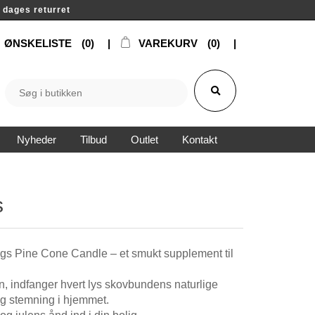
14 dages returret
ØNSKELISTE
(0)
VAREKURV
(0)
Nyheder
Tilbud
Outlet
Kontakt
s
ngs Pine Cone Candle – et smukt supplement til
n, indfanger hvert lys skovbundens naturlige
ig stemning i hjemmet.