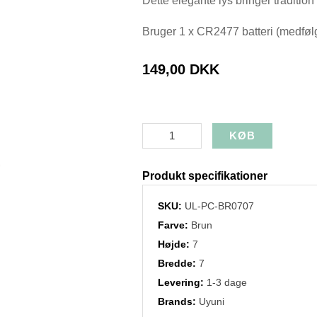
Dette elegante lys bringer tradition 
Bruger 1 x CR2477 batteri (medfølg
149,00 DKK
Produkt specifikationer
SKU:
UL-PC-BR0707
Farve:
Brun
Højde:
7
Bredde:
7
Levering:
1-3 dage
Brands:
Uyuni