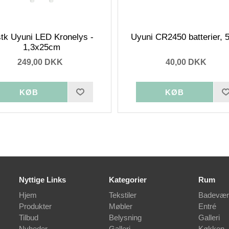
stk Uyuni LED Kronelys -
Uyuni CR2450 batterier, 5
1,3x25cm
249,00 DKK
40,00 DKK
Nyttige Links
Kategorier
Rum
Hjem
Tekstiler
Badevær
Produkter
Møbler
Entré
Tilbud
Belysning
Galleri
Nyheder
Galleri
Køkken