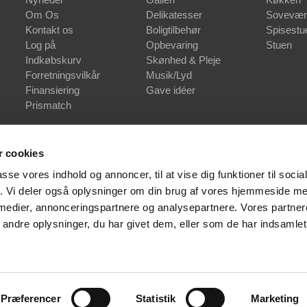
Om Os
Delikatesser
Sovevær
Kontakt os
Boligtilbehør
Spisestu
Log på
Opbevaring
Stuen
Indkøbskurv
Skønhed & Pleje
Forretningsvilkår
Musik/Lyd
Finansiering
Gave idéer
Prismatch
 cookies
passe vores indhold og annoncer, til at vise dig funktioner til soci
fik. Vi deler også oplysninger om din brug af vores hjemmeside m
 medier, annonceringspartnere og analysepartnere. Vores partne
ndre oplysninger, du har givet dem, eller som de har indsamlet 
Præferencer
Statistik
Marketing
Copyright © 2026 Webshop | Bo•Bedre. Alle rettigheder forbeholdt.