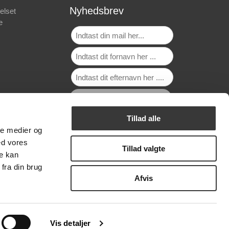
Nyhedsbrev
elset
e
Tillad alle
ale medier og
ed vores
Tillad valgte
re kan
fra din brug
Afvis
Vis detaljer