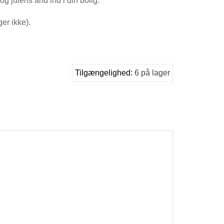
og julens ånd ind i din bolig.
er ikke).
Tilgængelighed:
6 på lager