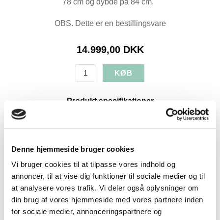
78 cm og dybde på 84 cm.
OBS. Dette er en bestillingsvare
14.999,00 DKK
Produkt specifikationer
SKU:
5353
Farve:
Sort
Højde:
112
Denne hjemmeside bruger cookies
Bredde:
78
Vi bruger cookies til at tilpasse vores indhold og
Dybde:
84
annoncer, til at vise dig funktioner til sociale medier og til
at analysere vores trafik. Vi deler også oplysninger om
Levering:
+4 uger
din brug af vores hjemmeside med vores partnere inden
for sociale medier, annonceringspartnere og