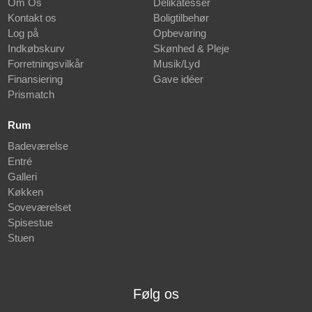
Om Os
Delikatesser
Kontakt os
Boligtilbehør
Log på
Opbevaring
Indkøbskurv
Skønhed & Pleje
Forretningsvilkår
Musik/Lyd
Finansiering
Gave idéer
Prismatch
Rum
Badeværelse
Entré
Galleri
Køkken
Soveværelset
Spisestue
Stuen
Følg os