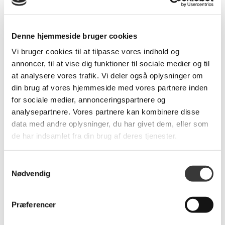
8.698,00 DKK
26.136,00 DKK
Denne hjemmeside bruger cookies
Vi bruger cookies til at tilpasse vores indhold og
annoncer, til at vise dig funktioner til sociale medier og til
Fast
Lavpris
at analysere vores trafik. Vi deler også oplysninger om
din brug af vores hjemmeside med vores partnere inden
for sociale medier, annonceringspartnere og
analysepartnere. Vores partnere kan kombinere disse
data med andre oplysninger, du har givet dem, eller som
Revolver Stool
Maine sofa med
de har indsamlet fra din brug af deres tjenester.
chaiselong og open
end
Samtykkevalg
1.449,00 DKK
14.499,00 DKK
Nødvendig
Præferencer