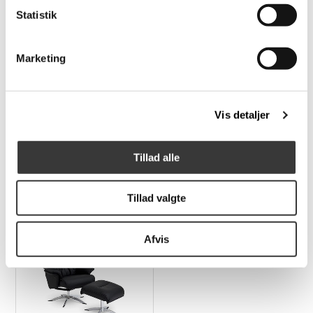
Statistik
-25%
Marketing
Stressless Magic
Global Comfort Ventura
lænestol og
lænestol med
Vis detaljer
fodskammel med
fodskammel
Classic stel
Tillad alle
24.217,00 DKK
16.844,00 DKK
Normalpris: 32.290,00 DKK
Tillad valgte
Afvis