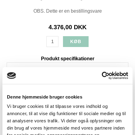
OBS. Dette er en bestillingsvare
4.376,00 DKK
Produkt specifikationer
SKU:
5005628-004
Farve:
Hvidpigmenteret eg
Højde:
75
Bredde:
47
Denne hjemmeside bruger cookies
Dybde:
51
Vi bruger cookies til at tilpasse vores indhold og
Levering:
+4 uger
annoncer, til at vise dig funktioner til sociale medier og til
Brands:
Findahls Møbelfabrik
at analysere vores trafik. Vi deler også oplysninger om
din brug af vores hjemmeside med vores partnere inden