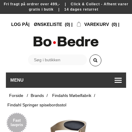
Fri fragt på ordrer over 499,- | Click & Collect - Afhent varer
gratis i butik | 14 dages returret
LOG PÅ
ØNSKELISTE
(0)
VAREKURV
(0)
MENU
Forside
/
Brands
/
Findahls Møbelfabrik
/
Findahl Springer spisebordsstol
Fast
lavpris