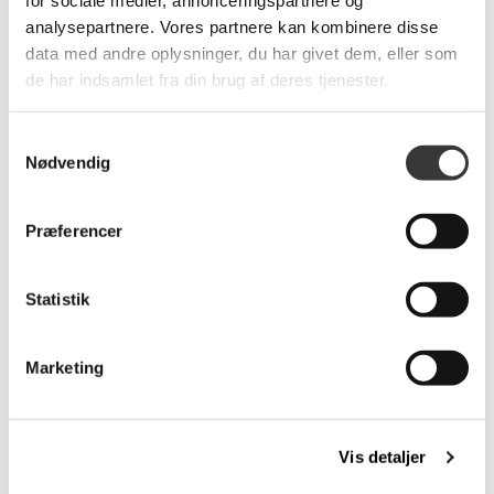
for sociale medier, annonceringspartnere og
analysepartnere. Vores partnere kan kombinere disse
Relaterede produkter
data med andre oplysninger, du har givet dem, eller som
de har indsamlet fra din brug af deres tjenester.
Samtykkevalg
Fast
Fast
Nødvendig
Lavpris
Lavpris
Præferencer
Statistik
Line spisebordsstol
Findahl Springer
spisebordsstol
1.795,00 DKK
4.376,00 DKK
Marketing
Vis detaljer
Fast
Fast