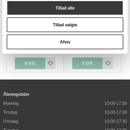
Lavpris
Lavpris
Tillad alle
Tillad valgte
Findahl Mette
Jakob spisebordsstol
spisebordsstol
Afvis
3.509,00 DKK
2.439,00 DKK
Åbningstider
Mandag
10:00-17:30
Tirsdag
10:00-17:30
Onsdag
10:00-17:30