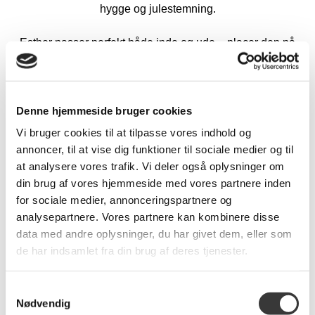
hygge og julestemning.
Esther passer perfekt både inde og ude – placer den på
gulvet i stuen, i entreen, på altanen eller som del af en
større juleopsætning. Det enkle og moderne udtryk gør
den let at kombinere med både klassisk og nutidig
julepynt.
Denne hjemmeside bruger cookies
Vi bruger cookies til at tilpasse vores indhold og
Navn:
annoncer, til at vise dig funktioner til sociale medier og til
at analysere vores trafik. Vi deler også oplysninger om
din brug af vores hjemmeside med vores partnere inden
for sociale medier, annonceringspartnere og
analysepartnere. Vores partnere kan kombinere disse
data med andre oplysninger, du har givet dem, eller som
Tilgængelighed:
Ikke på lager
de har indsamlet fra din brug af deres tjenester.
299,00 DKK
Samtykkevalg
Nødvendig