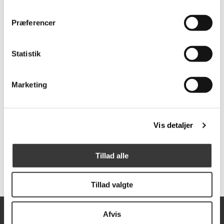
Produkt specifikationer
Præferencer
SKU:
SI-51264
Farve:
Guld
Højde:
45
Statistik
Størrelse:
29
Levering:
1-3 dage
Marketing
Brands:
Sirius
Vis detaljer
Tillad alle
Tillad valgte
Afvis
Åbningstider