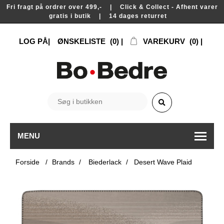
Fri fragt på ordrer over 499,- | Click & Collect - Afhent varer
gratis i butik | 14 dages returret
LOG PÅ
ØNSKELISTE
(0)
VAREKURV
(0)
MENU
Forside
/
Brands
/
Biederlack
/
Desert Wave Plaid