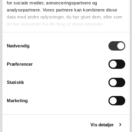
Brands:
Biederlack
for sociale medier, annonceringspartnere og
analysepartnere. Vores partnere kan kombinere disse
data med andre oplysninger, du har givet dem, eller som
de har indsamlet fra din brug af deres tjenester.
Relaterede produkter
Samtykkevalg
Nødvendig
Præferencer
Statistik
Twin Check Plaid
Iceland Horizon Plaid
Marketing
1.700,00 DKK
559,00 DKK
Vis detaljer