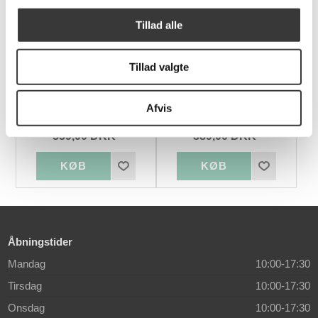
Tillad alle
Tillad valgte
Afvis
Leo Part Plaid
Sienna Shades Plaid
559,00 DKK
889,00 DKK
Åbningstider
Mandag
10:00-17:30
Tirsdag
10:00-17:30
Onsdag
10:00-17:30