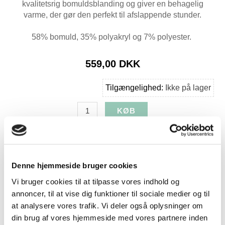
kvalitetsrig bomuldsblanding og giver en behagelig
varme, der gør den perfekt til afslappende stunder.
58% bomuld, 35% polyakryl og 7% polyester.
559,00 DKK
Tilgængelighed:
Ikke på lager
Produkt specifikationer
SKU:
BDL-818393
Denne hjemmeside bruger cookies
Farve:
Rød/Grå
Vi bruger cookies til at tilpasse vores indhold og
Længde:
200
annoncer, til at vise dig funktioner til sociale medier og til
Bredde:
150
at analysere vores trafik. Vi deler også oplysninger om
Levering:
1-3 dage
din brug af vores hjemmeside med vores partnere inden