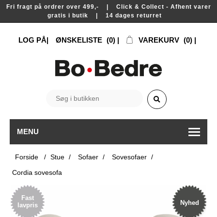
Fri fragt på ordrer over 499,- | Click & Collect - Afhent varer
gratis i butik | 14 dages returret
LOG PÅ
ØNSKELISTE
(0)
VAREKURV
(0)
MENU
Forside
/
Stue
/
Sofaer
/
Sovesofaer
/
Cordia sovesofa
Fast
Nyhed
lavpris