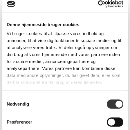
4.499,00 DKK
Denne hjemmeside bruger cookies
Vi bruger cookies til at tilpasse vores indhold og
annoncer, til at vise dig funktioner til sociale medier og til
Produkt specifikationer
at analysere vores trafik. Vi deler også oplysninger om
SKU:
8227-001
din brug af vores hjemmeside med vores partnere inden
Farve:
Mocha
for sociale medier, annonceringspartnere og
analysepartnere. Vores partnere kan kombinere disse
Længde:
200
data med andre oplysninger, du har givet dem, eller som
Højde:
41
de har indsamlet fra din brug af deres tjenester.
Bredde:
80
Dess./træsort:
596 Mocha
Samtykkevalg
Levering:
+4 uger
Nødvendig
Brands:
Innovation Living
Præferencer