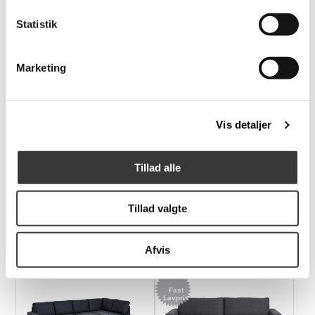
Relaterede produkter
Statistik
Marketing
Fast
Lavpris
Vis detaljer
Tillad alle
Svendborg sovesofa
Als 2 pers. sovesofa
med chaiselong
Tillad valgte
6.499,00 DKK
9.780,00 DKK
Afvis
Fast
Lavpris