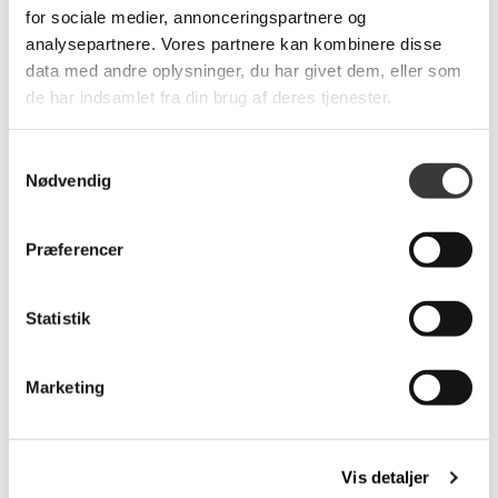
for sociale medier, annonceringspartnere og
analysepartnere. Vores partnere kan kombinere disse
Relaterede produkter
data med andre oplysninger, du har givet dem, eller som
de har indsamlet fra din brug af deres tjenester.
Flere
Samtykkevalg
Varianter
Nødvendig
Præferencer
Claes Spisebord 200 x
Velvet skænk, 139 cm
Statistik
95cm
9.999,00 DKK
17.682,00 DKK
Marketing
Vis detaljer