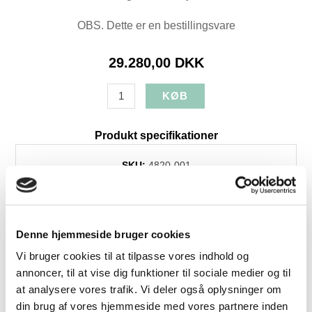
OBS. Dette er en bestillingsvare
29.280,00 DKK
Produkt specifikationer
SKU:
4820-001
Farve:
Sort
Højde:
80
Bredde:
148
Denne hjemmeside bruger cookies
Dybde:
80
Vi bruger cookies til at tilpasse vores indhold og
Levering:
+4 uger
annoncer, til at vise dig funktioner til sociale medier og til
Brands:
Skalma
at analysere vores trafik. Vi deler også oplysninger om
din brug af vores hjemmeside med vores partnere inden