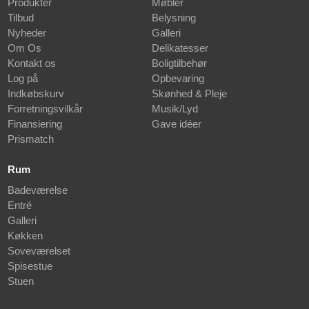
Produkter
Møbler
Tilbud
Belysning
Nyheder
Galleri
Om Os
Delikatesser
Kontakt os
Boligtilbehør
Log på
Opbevaring
Indkøbskurv
Skønhed & Pleje
Forretningsvilkår
Musik/Lyd
Finansiering
Gave idéer
Prismatch
Rum
Badeværelse
Entré
Galleri
Køkken
Soveværelset
Spisestue
Stuen