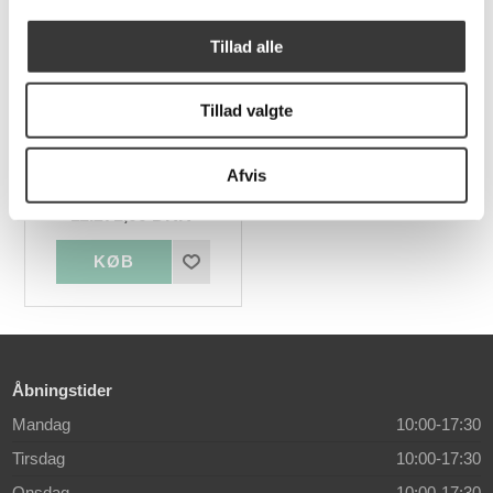
Tillad alle
Tillad valgte
Square Classic
reolsystem 12 med
Afvis
lædergreb
11.271,00 DKK
Åbningstider
Mandag
10:00-17:30
Tirsdag
10:00-17:30
Onsdag
10:00-17:30