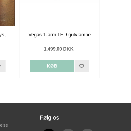
ys,
Vegas 1-arm LED gulvlampe
1.499,00 DKK
Følg os
else