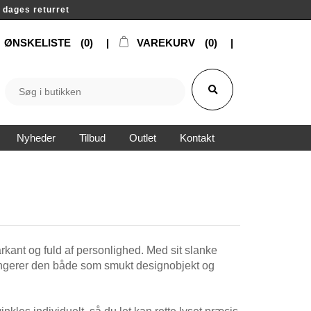
14 dages returret
ØNSKELISTE
(0)
VAREKURV
(0)
Nyheder
Tilbud
Outlet
Kontakt
kant og fuld af personlighed. Med sit slanke
 fungerer den både som smukt designobjekt og