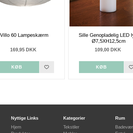
Villo 60 Lampeskærm
Sille Genopladelig LED l
Ø7,5XH12,5cm
169,95 DKK
109,00 DKK
Nyttige Links
Kategorier
Rum
Hjem
Tekstiler
Badevær