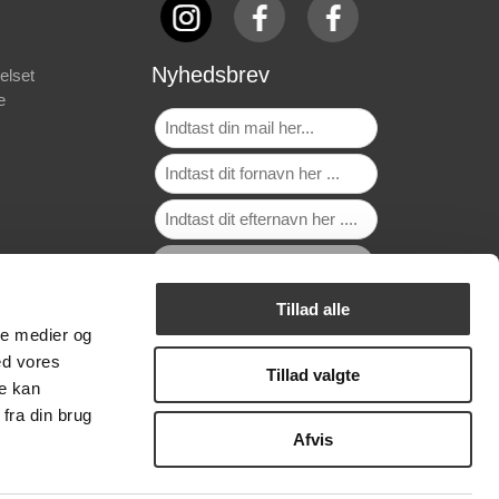
Nyhedsbrev
elset
e
Tillad alle
ale medier og
ed vores
Tillad valgte
re kan
fra din brug
Afvis