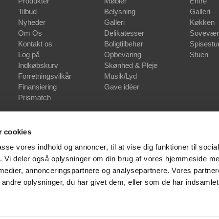
Produkter
Møbler
Entré
Tilbud
Belysning
Galleri
Nyheder
Galleri
Køkken
Om Os
Delikatesser
Sovevær
Kontakt os
Boligtilbehør
Spisestu
Log på
Opbevaring
Stuen
Indkøbskurv
Skønhed & Pleje
Forretningsvilkår
Musik/Lyd
Finansiering
Gave idéer
Prismatch
 cookies
passe vores indhold og annoncer, til at vise dig funktioner til soci
fik. Vi deler også oplysninger om din brug af vores hjemmeside m
 medier, annonceringspartnere og analysepartnere. Vores partne
ndre oplysninger, du har givet dem, eller som de har indsamlet 