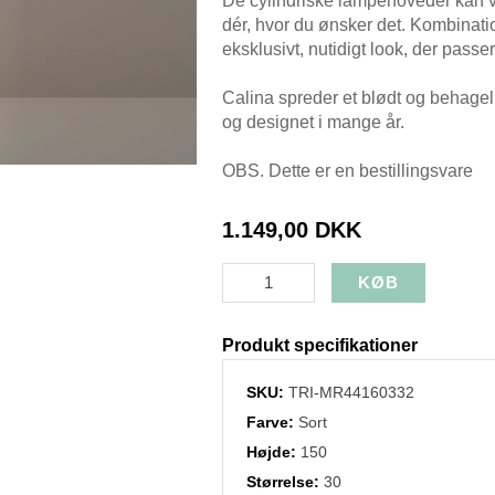
De cylindriske lampehoveder kan vin
dér, hvor du ønsker det. Kombinati
eksklusivt, nutidigt look, der pass
Calina spreder et blødt og behageli
og designet i mange år.
OBS. Dette er en bestillingsvare
1.149,00 DKK
Produkt specifikationer
SKU:
TRI-MR44160332
Farve:
Sort
Højde:
150
Størrelse:
30