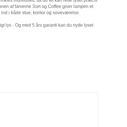
kles individuelt, så du let kan rette lyset præcis
onen af farverne Sort og Coffee giver lampen et
er ind i både stue, kontor og soveværelse.
gt lys - Og med 5 års garanti kan du nyde lyset