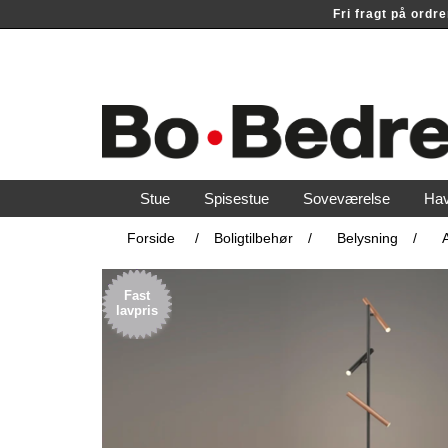
Fri fragt på ord
Stue
Spisestue
Soveværelse
Ha
Forside
/
Boligtilbehør
/
Belysning
/
Fast
lavpris