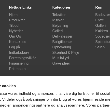
Nyttige Links
Kategorier
Rum
Hjem
Tekstiler
Badevær
Produkter
Møbler
Entré
Tilbud
Belysning
Galleri
Nyheder
Galleri
Køkken
Om Os
Delikatesser
Sovevær
Kontakt os
Boligtilbehør
Spisestu
Log på
Opbevaring
Stuen
Indkøbskurv
Skønhed & Pleje
Forretningsvilkår
Musik/Lyd
Finansiering
Gave idéer
Prismatch
 cookies
passe vores indhold og annoncer, til at vise dig funktioner til soci
fik. Vi deler også oplysninger om din brug af vores hjemmeside m
 medier, annonceringspartnere og analysepartnere. Vores partne