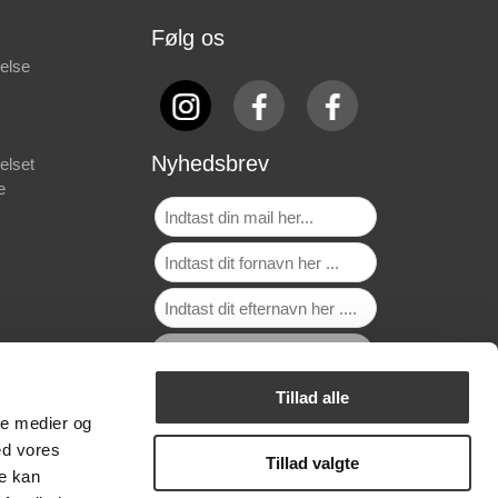
Følg os
else
Nyhedsbrev
elset
e
Tillad alle
ale medier og
ed vores
Tillad valgte
re kan