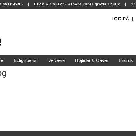
rer over 499,- | Click & Collect - Afhent varer gratis i butik | 
LOG PÅ
ve
Boligtilbehør
Velvære
Højtider & Gaver
Brands
og