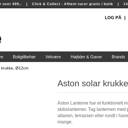
rer over 499,- | Click & Collect - Afhent varer gratis i butik | 
LOG PÅ
ve
Boligtilbehør
Velvære
Højtider & Gaver
Brands
r krukke, Ø12cm
Aston solar krukk
Aston Lanterne har et funktionelt m
skibslanterner. Tag lanternen med
altanen, terrassen eller rundt i ha
mange.