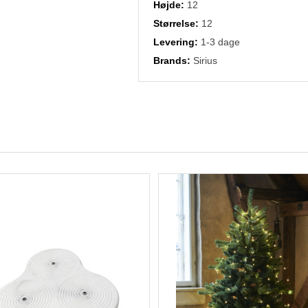
Højde:
12
Størrelse:
12
Levering:
1-3 dage
Brands:
Sirius