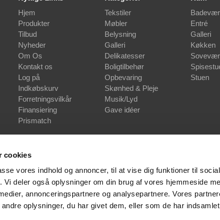
Hjem
Tekstiler
Badevær
Produkter
Møbler
Entré
Tilbud
Belysning
Galleri
Nyheder
Galleri
Køkken
Om Os
Delikatesser
Sovevær
Kontakt os
Boligtilbehør
Spisestu
Log på
Opbevaring
Stuen
Indkøbskurv
Skønhed & Pleje
Forretningsvilkår
Musik/Lyd
Finansiering
Gave idéer
Prismatch
 cookies
passe vores indhold og annoncer, til at vise dig funktioner til soci
fik. Vi deler også oplysninger om din brug af vores hjemmeside m
 medier, annonceringspartnere og analysepartnere. Vores partne
ndre oplysninger, du har givet dem, eller som de har indsamlet 