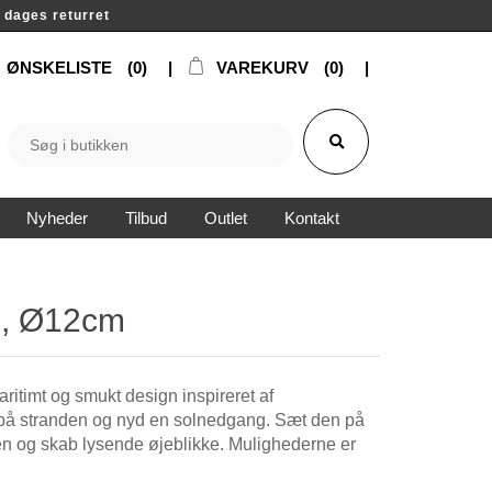
14 dages returret
ØNSKELISTE
(0)
VAREKURV
(0)
Nyheder
Tilbud
Outlet
Kontakt
e, Ø12cm
aritimt og smukt design inspireret af
 på stranden og nyd en solnedgang. Sæt den på
ven og skab lysende øjeblikke. Mulighederne er