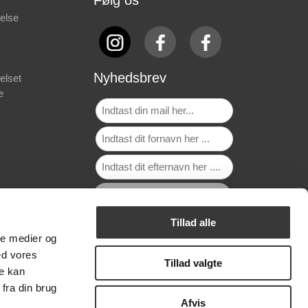
else
Nyhedsbrev
elset
e
Tillad alle
ale medier og
ed vores
Tillad valgte
re kan
fra din brug
Afvis