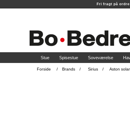
Fri fragt på ord
Stue
Spisestue
Soveværelse
Ha
Forside
/
Brands
/
Sirius
/
Aston sola