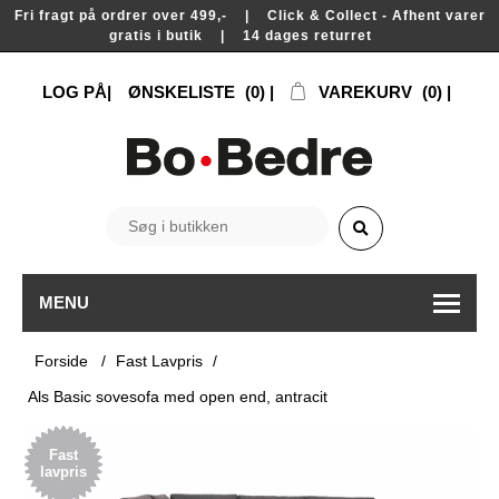
Fri fragt på ordrer over 499,- | Click & Collect - Afhent varer
gratis i butik | 14 dages returret
LOG PÅ
ØNSKELISTE
(0)
VAREKURV
(0)
MENU
Forside
/
Fast Lavpris
/
Als Basic sovesofa med open end, antracit
Fast
lavpris