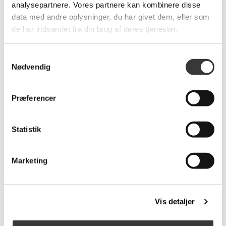
analysepartnere. Vores partnere kan kombinere disse
data med andre oplysninger, du har givet dem, eller som
Relaterede produkter
de har indsamlet fra din brug af deres tjenester.
Samtykkevalg
Nødvendig
Fast
Fast
Lavpris
Lavpris
Præferencer
Statistik
Findahl Mette
Ella spisebordsstol
spisebordsstol
3.509,00 DKK
1.499,00 DKK
Marketing
Vis detaljer
Flere
Flere
Fast
Fast
Varianter
Varianter
Lavpris
Lavpris