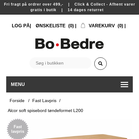
Fri fragt på ordrer over 499,- | Click & Collect - Afhent varer
gratis i butik | 14 dages returret
LOG PÅ
ØNSKELISTE
(0)
VAREKURV
(0)
MENU
Forside
/
Fast Lavpris
/
Alcor soft spisebord tøndeformet L200
Fast
lavpris