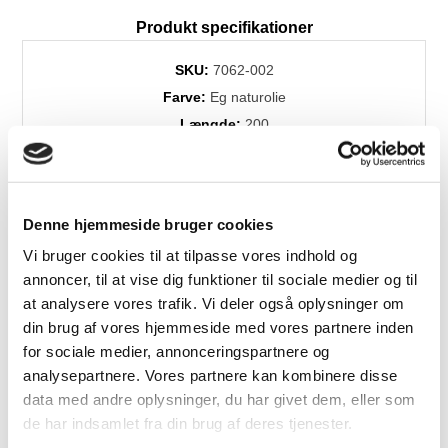
Produkt specifikationer
SKU:
7062-002
Farve:
Eg naturolie
Længde:
200
Højde:
74
Bredde:
100
Levering:
+4 uger
Denne hjemmeside bruger cookies
Vi bruger cookies til at tilpasse vores indhold og
annoncer, til at vise dig funktioner til sociale medier og til
Relaterede produkter
at analysere vores trafik. Vi deler også oplysninger om
din brug af vores hjemmeside med vores partnere inden
for sociale medier, annonceringspartnere og
analysepartnere. Vores partnere kan kombinere disse
Flere
Fast
Fast
data med andre oplysninger, du har givet dem, eller som
Varianter
Lavpris
Lavpris
de har indsamlet fra din brug af deres tjenester.