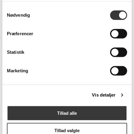
Samtykkevalg
Nødvendig
Skovby SM820
Avenue skobænk m. 2
spisebordsstol
hylder
Præferencer
4.049,00 DKK
899,00 DKK
Statistik
Marketing
Fast
Fast
Lavpris
Lavpris
Vis detaljer
Malmø sofa med
Oscar spisebordsstol
Tillad alle
chaiselong
9.999,00 DKK
2.699,00 DKK
Tillad valgte