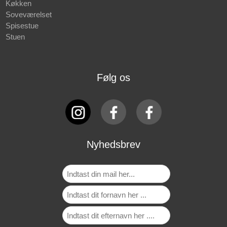
Køkken
Soveværelset
Spisestue
Stuen
Følg os
Nyhedsbrev