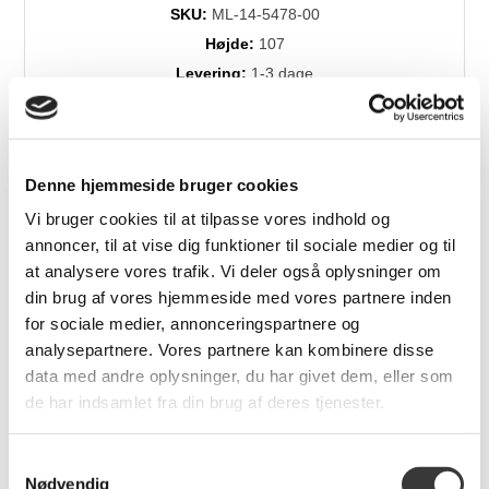
SKU:
ML-14-5478-00
Højde:
107
Levering:
1-3 dage
Brands:
Maileg
Denne hjemmeside bruger cookies
Relaterede produkter
Vi bruger cookies til at tilpasse vores indhold og
annoncer, til at vise dig funktioner til sociale medier og til
at analysere vores trafik. Vi deler også oplysninger om
din brug af vores hjemmeside med vores partnere inden
for sociale medier, annonceringspartnere og
analysepartnere. Vores partnere kan kombinere disse
data med andre oplysninger, du har givet dem, eller som
de har indsamlet fra din brug af deres tjenester.
Holy Night ophæng i
Påskeæg, Small
Samtykkevalg
metal, 4 stk
Nødvendig